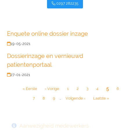
0297 282235
Enquete online dossier inzage
19-05-2021
Dossierinzage en vernieuwd
patientenportaal
27-01-2021
Paginatie
Huidige
5
Eerste
« Eerste
Vorige
‹ Vorige
Page
1
Page
2
Page
3
Page
4
Page
6
pagina
pagina
pagina
Page
7
Page
8
Page
9
…
Volgende
Volgende ›
Laatste
Laatste »
pagina
pagina
Aanwezigheid medewerkers