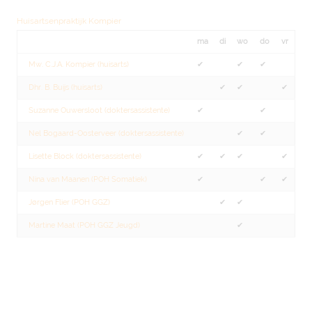
Huisartsenpraktijk Kompier
ma
di
wo
do
vr
Mw. C.J.A. Kompier (huisarts)
✔︎
✔︎
✔︎
Dhr. B. Buijs (huisarts)
✔︎
✔︎
✔︎
Suzanne Ouwersloot (doktersassistente)
✔︎
✔︎
Nel Bogaard-Oosterveer (doktersassistente)
✔︎
✔︎
Lisette Block (doktersassistente)
✔︎
✔︎
✔︎
✔︎
Nina van Maanen (POH Somatiek)
✔︎
✔︎
✔︎
Jørgen Flier (POH GGZ)
✔︎
✔︎
Martine Maat (POH GGZ Jeugd)
✔︎