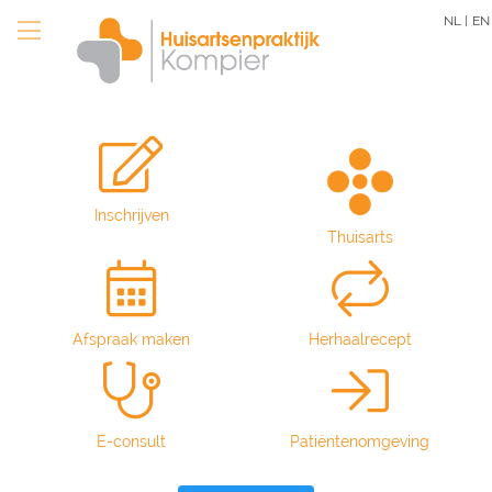
Overslaan
NL |
EN
en
naar
de
inhoud
gaan
Inschrijven
Thuisarts
Afspraak maken
Herhaalrecept
E-consult
Patiëntenomgeving