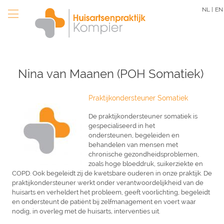
Overslaan
NL |
EN
en
naar
de
inhoud
gaan
Nina van Maanen (POH Somatiek)
Praktijkondersteuner Somatiek
De praktijkondersteuner somatiek is
gespecialiseerd in het
ondersteunen, begeleiden en
behandelen van mensen met
chronische gezondheidsproblemen,
zoals hoge bloeddruk, suikerziekte en
COPD. Ook begeleidt zij de kwetsbare ouderen in onze praktijk. De
praktijkondersteuner werkt onder verantwoordelijkheid van de
huisarts en verheldert het probleem, geeft voorlichting, begeleidt
en ondersteunt de patiënt bij zelfmanagement en voert waar
nodig, in overleg met de huisarts, interventies uit.