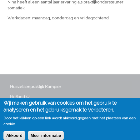
Nina heeft al een aantal jaar ervaring als praktijkondersteuner
somatiek.
Werkdagen: maandag, donderdag en vrijdagochtend.
Huisartsenpraktijk Kompier
Hofland 52
Wij maken gebruik van cookies om het gebruik te
3641 GG Mijdrecht
Telefoon:
0297 282235
analyseren en het gebruiksgemak te verbeteren.
E-mail:
info@huisartskompier.nl
Door het klikken op een link wordt akkoord gegaan met het plaatsen van een
cookie.
Akkoord
Meer informatie
Cookies
Disclaimer