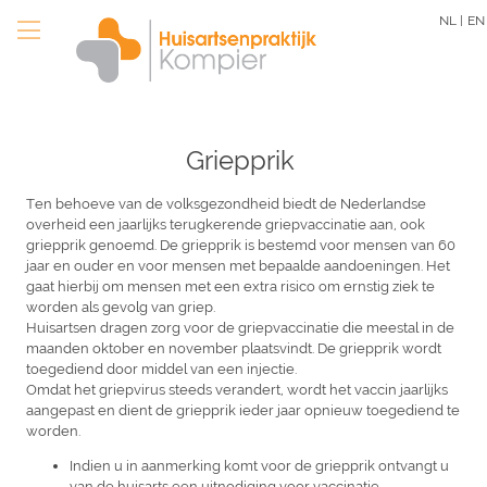
Overslaan
NL |
EN
en
naar
de
inhoud
gaan
Griepprik
Ten behoeve van de volksgezondheid biedt de Nederlandse
overheid een jaarlijks terugkerende griepvaccinatie aan, ook
griepprik genoemd. De griepprik is bestemd voor mensen van 60
jaar en ouder en voor mensen met bepaalde aandoeningen. Het
gaat hierbij om mensen met een extra risico om ernstig ziek te
worden als gevolg van griep.
Huisartsen dragen zorg voor de griepvaccinatie die meestal in de
maanden oktober en november plaatsvindt. De griepprik wordt
toegediend door middel van een injectie.
Omdat het griepvirus steeds verandert, wordt het vaccin jaarlijks
aangepast en dient de griepprik ieder jaar opnieuw toegediend te
worden.
Indien u in aanmerking komt voor de griepprik ontvangt u
van de huisarts een uitnodiging voor vaccinatie.