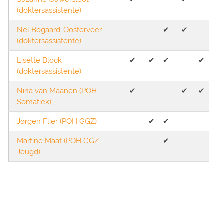
(doktersassistente)
Nel Bogaard-Oosterveer
✔︎
✔︎
(doktersassistente)
Lisette Block
✔︎
✔︎
✔︎
✔︎
(doktersassistente)
Nina van Maanen (POH
✔︎
✔︎
✔︎
Somatiek)
Jørgen Flier (POH GGZ)
✔︎
✔︎
Martine Maat (POH GGZ
✔︎
Jeugd)