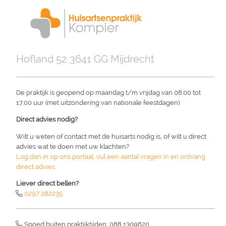
Overslaan
en
naar
de
Hofland 52 3641 GG Mijdrecht
inhoud
gaan
De praktijk is geopend op maandag t/m vrijdag van 08.00 tot
17.00 uur (met uitzondering van nationale feestdagen).
Direct advies nodig?
Wilt u weten of contact met de huisarts nodig is, of wilt u direct
advies wat te doen met uw klachten?
Log dan in op ons portaal, vul een aantal vragen in en ontvang
direct advies
.
Liever direct bellen?
0297 282235
Spoed buiten praktijktijden: 088 1309620