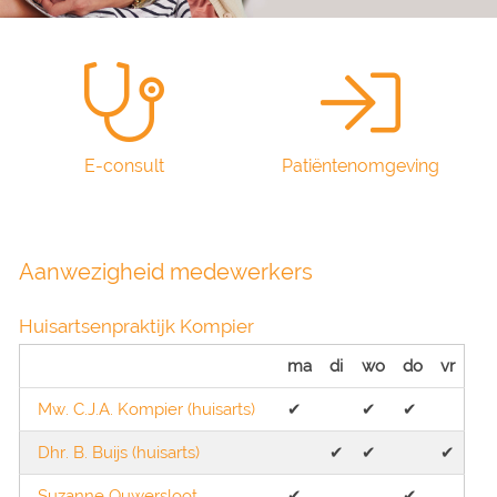
E-consult
Patiëntenomgeving
Aanwezigheid medewerkers
Huisartsenpraktijk Kompier
ma
di
wo
do
vr
Mw. C.J.A. Kompier (huisarts)
✔︎
✔︎
✔︎
Dhr. B. Buijs (huisarts)
✔︎
✔︎
✔︎
Suzanne Ouwersloot
✔︎
✔︎