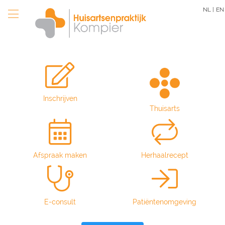
Overslaan
NL |
EN
en
naar
de
inhoud
gaan
Inschrijven
Thuisarts
Afspraak maken
Herhaalrecept
E-consult
Patiëntenomgeving