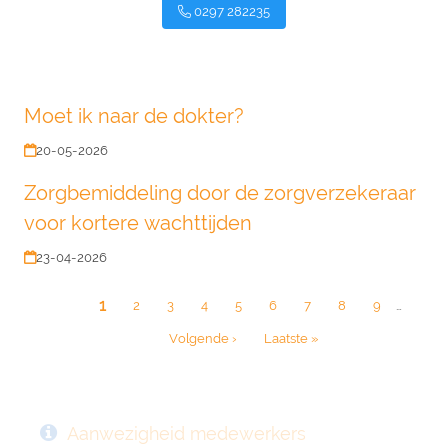
0297 282235
Moet ik naar de dokter?
20-05-2026
Zorgbemiddeling door de zorgverzekeraar
voor kortere wachttijden
23-04-2026
Paginatie
Huidige
1
Page
2
Page
3
Page
4
Page
5
Page
6
Page
7
Page
8
Page
9
…
pagina
Volgende
Volgende ›
Laatste
Laatste »
pagina
pagina
Aanwezigheid medewerkers