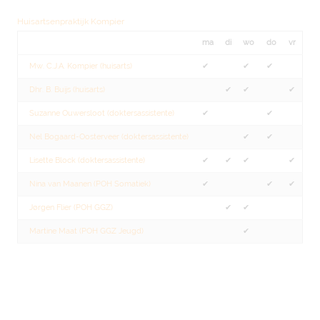
Huisartsenpraktijk Kompier
ma
di
wo
do
vr
Mw. C.J.A. Kompier (huisarts)
✔︎
✔︎
✔︎
Dhr. B. Buijs (huisarts)
✔︎
✔︎
✔︎
Suzanne Ouwersloot (doktersassistente)
✔︎
✔︎
Nel Bogaard-Oosterveer (doktersassistente)
✔︎
✔︎
Lisette Block (doktersassistente)
✔︎
✔︎
✔︎
✔︎
Nina van Maanen (POH Somatiek)
✔︎
✔︎
✔︎
Jørgen Flier (POH GGZ)
✔︎
✔︎
Martine Maat (POH GGZ Jeugd)
✔︎