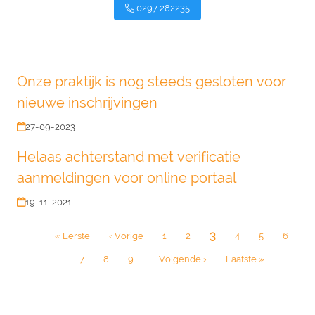
0297 282235
Onze praktijk is nog steeds gesloten voor
nieuwe inschrijvingen
27-09-2023
Helaas achterstand met verificatie
aanmeldingen voor online portaal
19-11-2021
Paginatie
Huidige
3
Eerste
« Eerste
Vorige
‹ Vorige
Page
1
Page
2
Page
4
Page
5
Page
6
pagina
pagina
pagina
Page
7
Page
8
Page
9
…
Volgende
Volgende ›
Laatste
Laatste »
pagina
pagina