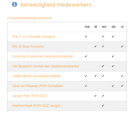
Aanwezigheid medewerkers
Huisartsenpraktijk Kompier
ma
di
wo
do
vr
Mw. C.J.A. Kompier (huisarts)
✔︎
✔︎
✔︎
Dhr. B. Buijs (huisarts)
✔︎
✔︎
✔︎
Suzanne Ouwersloot (doktersassistente)
✔︎
✔︎
Nel Bogaard-Oosterveer (doktersassistente)
✔︎
✔︎
Lisette Block (doktersassistente)
✔︎
✔︎
✔︎
✔︎
Nina van Maanen (POH Somatiek)
✔︎
✔︎
✔︎
Jørgen Flier (POH GGZ)
✔︎
✔︎
Martine Maat (POH GGZ Jeugd)
✔︎