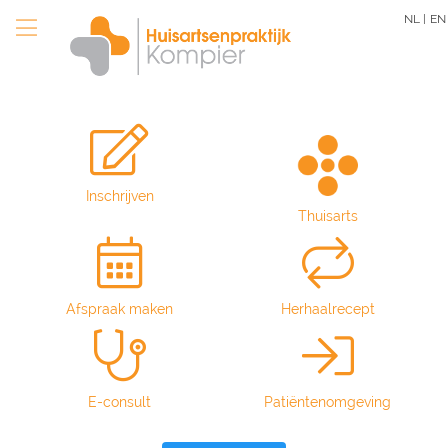
Overslaan
NL |
EN
en
naar
de
inhoud
gaan
Inschrijven
Thuisarts
Afspraak maken
Herhaalrecept
E-consult
Patiëntenomgeving